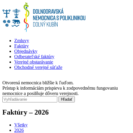
Zmluvy
Faktúry
Objednávky
Odberateľské faktúry
Verejné obstarávanie
Obchodné verejné súťaže
Otvorená nemocnica bližšie k ľuďom.
Prístup k informáciám prispieva k zodpovednému fungovaniu
nemocnice a posilňuje dôveru verejnosti.
Faktúry – 2026
Všetky
2026