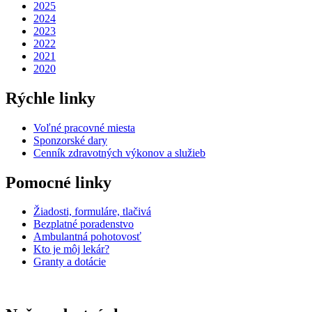
2025
2024
2023
2022
2021
2020
Rýchle linky
Voľné pracovné miesta
Sponzorské dary
Cenník zdravotných výkonov a služieb
Pomocné linky
Žiadosti, formuláre, tlačivá
Bezplatné poradenstvo
Ambulantná pohotovosť
Kto je môj lekár?
Granty a dotácie