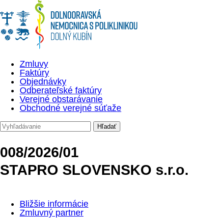
Zmluvy
Faktúry
Objednávky
Odberateľské faktúry
Verejné obstarávanie
Obchodné verejné súťaže
008/2026/01
STAPRO SLOVENSKO s.r.o.
Bližšie informácie
Zmluvný partner