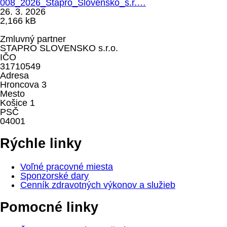
008_2026_Stapro_Slovensko_s.r.…
26. 3. 2026
2,166 kB
Zmluvný partner
STAPRO SLOVENSKO s.r.o.
IČO
31710549
Adresa
Hroncova 3
Mesto
Košice 1
PSČ
04001
Rýchle linky
Voľné pracovné miesta
Sponzorské dary
Cenník zdravotných výkonov a služieb
Pomocné linky