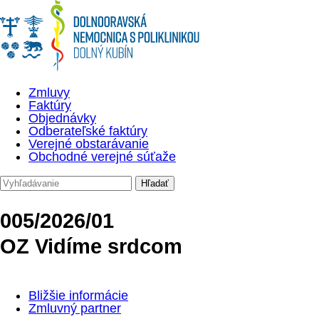
Zmluvy
Faktúry
Objednávky
Odberateľské faktúry
Verejné obstarávanie
Obchodné verejné súťaže
005/2026/01
OZ Vidíme srdcom
Bližšie informácie
Zmluvný partner