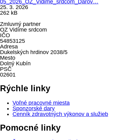
05_2026_OZ_Vidime_srdcom_Darov…
25. 3. 2026
262 kB
Zmluvný partner
OZ Vidíme srdcom
IČO
54853125
Adresa
Dukelských hrdinov 2038/5
Mesto
Dolný Kubín
PSČ
02601
Rýchle linky
Voľné pracovné miesta
Sponzorské dary
Cenník zdravotných výkonov a služieb
Pomocné linky