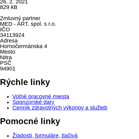
26. 2. 2021
829 kB
Zmluvný partner
MED - ART, spol. s r.o.
IČO
34113924
Adresa
Hornočermánska 4
Mesto
Nitra
PSČ
94901
Rýchle linky
Voľné pracovné miesta
Sponzorské dary
Cenník zdravotných výkonov a služieb
Pomocné linky
Žiadosti, formuláre, tlačivá