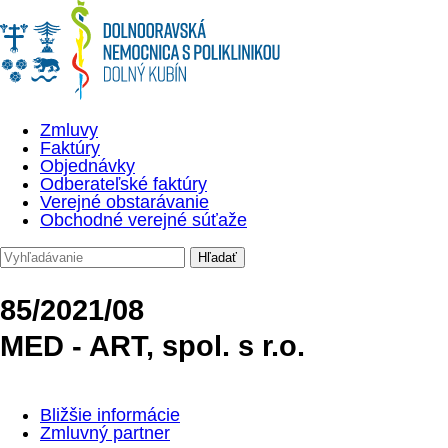
Zmluvy
Faktúry
Objednávky
Odberateľské faktúry
Verejné obstarávanie
Obchodné verejné súťaže
85/2021/08
MED - ART, spol. s r.o.
Bližšie informácie
Zmluvný partner