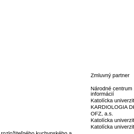
Zmluvný partner
Národné centrum 
informácií
Katolícka univerz
KARDIOLOGIA DK 
OFZ, a.s.
Katolícka univerz
Katolícka univerz
 rozložiteľného kuchynského a