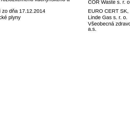
COR Waste s. r. o
ti zo dňa 17.12.2014
EURO CERT SK, s
cké plyny
Linde Gas s. r. o.
Všeobecná zdravo
a.s.