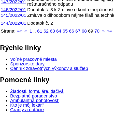
147/2022/01
reštauračného odpadu
146/2022/01
Dodatok č. 3 k Zmluve o kontrolnej činnos
145/2022/01
Zmluva o dlhodobom nájme fliaš na techni
144/2022/01
Dodatok č. 2
Strana:
««
«
1
..
61
62
63
64
65
66
67
68
69
70
»
»»
Rýchle linky
Voľné pracovné miesta
Sponzorské dary
Cenník zdravotných výkonov a služieb
Pomocné linky
Žiadosti, formuláre, tlačivá
Bezplatné poradenstvo
Ambulantná pohotovosť
Kto je môj lekár?
Granty a dotácie