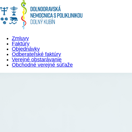
Zmluvy
Faktúry
Objednávky
Odberateľské faktúry
Verejné obstarávanie
Obchodné verejné súťaže